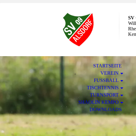
SV 
Wil
Rhei
Ke
STARTSEITE
VEREIN
FUSSBALL
TISCHTENNIS
TURNSPORT
SHAOLIN KEMPO
DOWNLOADS