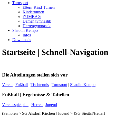
Turnsport
Eltern-Kind-Turnen
Kinderturnen
ZUMBA®
Damengymnastik
Herrengymnastik
Shaolin Kempo
Infos
Downloads
Startseite | Schnell-Navigation
Die Abteilungen stellen sich vor
Verein
|
Fußball
|
Tischtennis
|
Turnsport
|
Shaolin Kempo
Fußball | Ergebnisse & Tabellen
Vereinsspielplan
|
Herren
|
Jugend
(Senioren > SG Alsdorf-Kirchen | Jugend > JSG Siegtal/Heller)