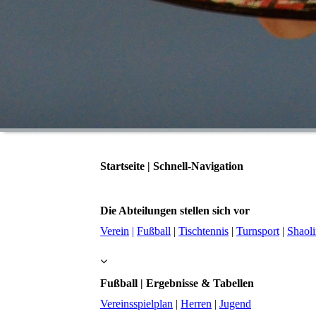
Startseite | Schnell-Navigation
Die Abteilungen stellen sich vor
Verein
|
Fußball
|
Tischtennis
|
Turnsport
|
Shaol
Fußball | Ergebnisse & Tabellen
Vereinsspielplan
|
Herren
|
Jugend