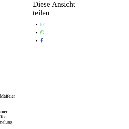
Diese Ansicht
teilen
 Maifeier
immer
fee,
rmalung