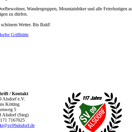
 Dorfbewohner, Wandergruppen, Mountainbiker und alle Feierlustigen a
igen zu dürfen.
h schönem Wetter. Bis Bald!
orfer Grillhütte
rift / Kontakt
 Alsdorf e.V.
ens Kötting
henweg 5
 Alsdorf (Sieg)
0171 7167025
kt@sv09alsdorf.de